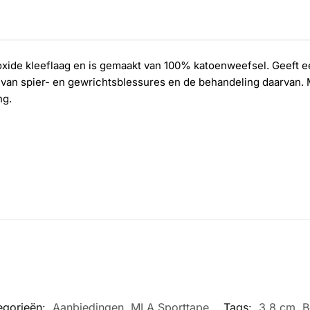
xide kleeflaag en is gemaakt van 100% katoenweefsel. Geeft 
 van spier- en gewrichtsblessures en de behandeling daarvan. 
ng.
egorieën:
Aanbiedingen
,
MLA Sporttape
Tags:
3.8 cm
,
B