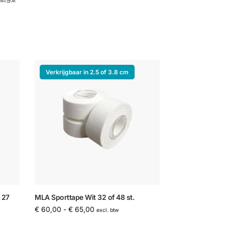
Verkrijgbaar in 2.5 of 3.8 cm
 27
MLA Sporttape Wit 32 of 48 st.
€
60,00
-
€
65,00
excl. btw