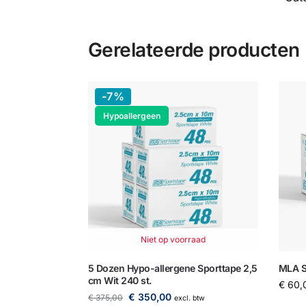
Gerelateerde producten
-7%
Hypoallergeen
Niet op voorraad
5 Dozen Hypo-allergene Sporttape 2,5
MLA Sp
cm Wit 240 st.
€
60,
€
350,00
€
375,00
excl. btw