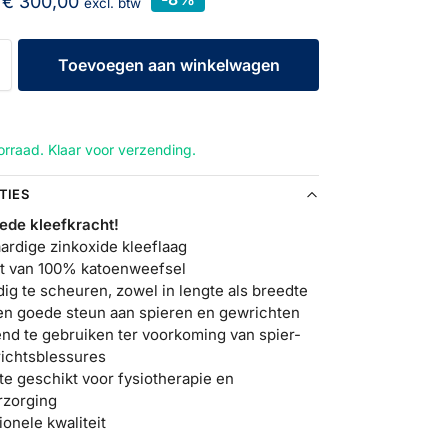
€
300,00
excl. btw
Toevoegen aan winkelwagen
rraad. Klaar voor verzending.
TIES
ede kleefkracht!
rdige zinkoxide kleeflaag
 van 100% katoenweefsel
ig te scheuren, zowel in lengte als breedte
en goede steun aan spieren en gewrichten
end te gebruiken ter voorkoming van spier-
ichtsblessures
te geschikt voor fysiotherapie en
rzorging
onele kwaliteit