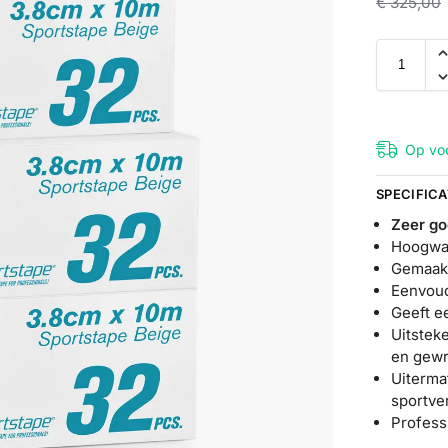
€
325,00
Op voo
SPECIFICA
Zeer go
Hoogwaa
Gemaakt
Eenvoud
Geeft e
Uitstek
en gewr
Uiterma
sportve
Professi