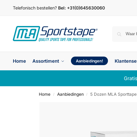
Telefonisch bestellen?
Bel:
+31(0)645630060
Home
Assortiment
Klantense
Aanbiedingen!
Grati
Home
Aanbiedingen
5 Dozen MLA Sporttape 
/
/