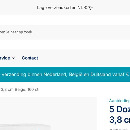
Lage verzendkosten NL
€ 7,-
Z
rvice
Contact
s verzending binnen Nederland, België en Duitsland vanaf €
3,8 cm Beige. 160 st.
Aanbieding
5 Do
3,8 c