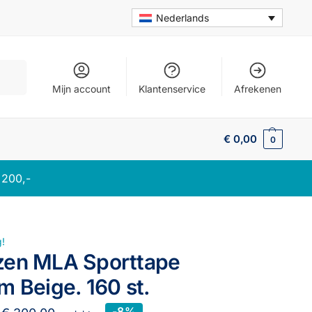
Nederlands
oeken
Mijn account
Klantenservice
Afrekenen
€
0,00
0
 200,-
!
zen MLA Sporttape
m Beige. 160 st.
-8%