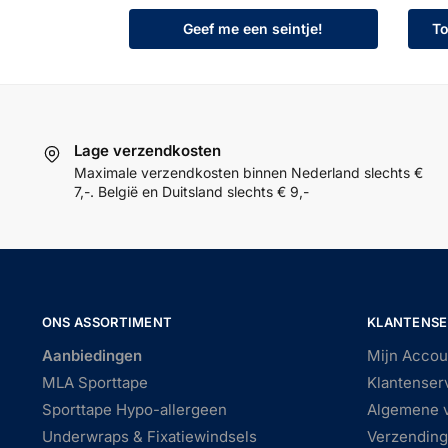
Geef me een seintje!
To
Lage verzendkosten
Maximale verzendkosten binnen Nederland slechts €
7,-. België en Duitsland slechts € 9,-
ONS ASSORTIMENT
KLANTENSE
Aanbiedingen
Mijn Accou
MLA Sporttape
Klantenser
Sporttape Hypo-allergeen
Algemene 
Underwraps & Fixatiewindsels
Verzending