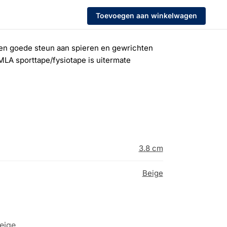
Toevoegen aan winkelwagen
een goede steun aan spieren en gewrichten
MLA sporttape/fysiotape is uitermate
3.8 cm
Beige
eige