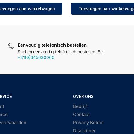
evoegen aan winkelwagen
Toevoegen aan winkelwag
Eenvoudig telefonisch bestellen
Snel en eenvoudig telefonisch bestellen. Bel:
+31(0)645630060
RVICE
OVER ONS
nt
Bedrijf
vice
Contact
voorwaarden
Privacy Beleid
Disclaimer