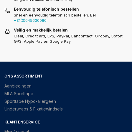
Eenvoudig telefonisch bestellen
Snel en eenvoudig telefonisch bestellen. Bel:
+31(0)645630060
Veilig en makkelijk betalen
iDeal, Creditcard, EPS, PayPal, Bancontact, Giropay, Sofort,
GPS, Apple Pay en Google Pay.
ONS ASSORTIMENT
Aanbiedingen
MLA Sporttape
Sporttape Hypo-allergeen
Underwraps & Fixatiewindsels
KLANTENSERVICE
Mijn Account